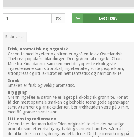
stk.
Legg i kurv
Beskrivelse
Frisk, aromatisk og organisk
Grønn te med ingefær og sitron er også en te av Østerlandsk
Thehus’s populære blandinger. Den grønne økologiske Chun
Mee fra Kina danner sammen med de ypperste økologiske
ingrediensene som sitronskall, ingefærbiter, sorte pepperkorn,
sitrongress og litt lakrisrot en helt fantastisk og harmonisk te.
Smak
Smaken er frisk og veldig aromatisk.
Brygging
Grønn ingefær & sitron te er laget på økologisk grønn te. For at
få den mest optimale smaken og beholde teens gode egenskaper
samt vitaminer og antioksidanter, bør trekketiden være på 3 min.
med 80 grader varmt vann.
Litt om ingrediensene
Grønn te er det man kaller ”den originale” te eller det naturlige
produkt som etter risting og tørking varmebehandles, sånn at
det ikke skjer en oksydering av tebladene. Det har innvirkning på