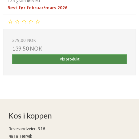
125 gram løsvekt
Best før februar/mars 2026
279,00 NOK
139,50 NOK
Vis produkt
Kos i koppen
Revesandveien 316
4818 Færvik